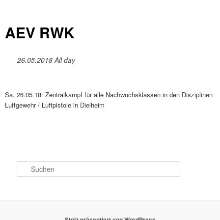
AEV RWK
26.05.2018 All day
Sa, 26.05.18: Zentralkampf für alle Nachwuchsklassen in den Disziplinen
Luftgewehr / Luftpistole in Dielheim
S
u
c
h
e
n
Stolz präsentiert von WordPress