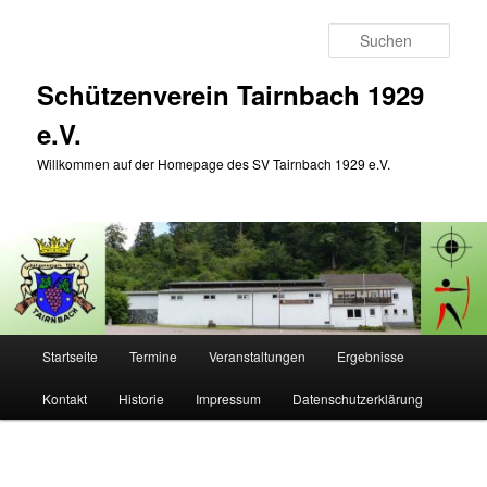
Zum
Inhalt
Such
wechseln
Schützenverein Tairnbach 1929
e.V.
Willkommen auf der Homepage des SV Tairnbach 1929 e.V.
Hauptmenü
Startseite
Termine
Veranstaltungen
Ergebnisse
Kontakt
Historie
Impressum
Datenschutzerklärung