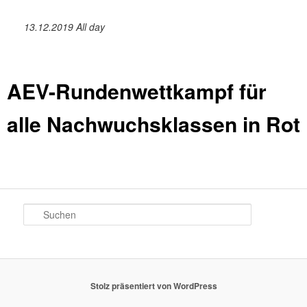
13.12.2019 All day
AEV-Rundenwettkampf für
alle Nachwuchsklassen in Rot
S
u
c
h
e
n
Stolz präsentiert von WordPress