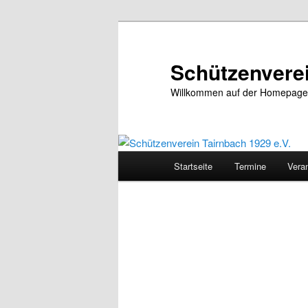
Zum
Inhalt
wechseln
Schützenverei
Willkommen auf der Homepage 
Hauptmenü
Startseite
Termine
Vera