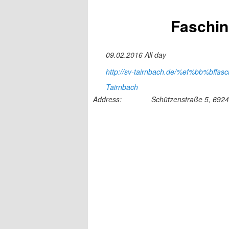
Faschi
09.02.2016 All day
http://sv-tairnbach.de/%ef%bb%bffas
Tairnbach
Address:
Schützenstraße 5, 692