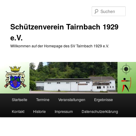
Zum
Inhalt
Such
wechseln
Schützenverein Tairnbach 1929
e.V.
Willkommen auf der Homepage des SV Tairnbach 1929 e.V.
Hauptmenü
Startseite
Termine
Veranstaltungen
Ergebnisse
Kontakt
Historie
Impressum
Datenschutzerklärung