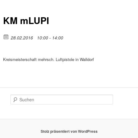
KM mLUPI
28.02.2016
10:00 - 14:00
Kreismeisterschaft mehrsch. Luftpistole in Walldorf
S
u
c
h
e
n
Stolz präsentiert von WordPress