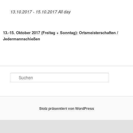
13.10.2017 - 15.10.2017 All day
13.-15. Oktober 2017 (Freitag + Sonntag): Ortsmeisterschaften /
Jedermannschießen
S
u
c
h
e
n
Stolz präsentiert von WordPress