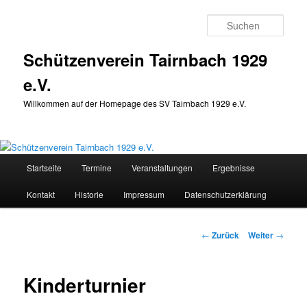
Zum
Inhalt
Such
wechseln
Schützenverein Tairnbach 1929
e.V.
Willkommen auf der Homepage des SV Tairnbach 1929 e.V.
Hauptmenü
Startseite
Termine
Veranstaltungen
Ergebnisse
Kontakt
Historie
Impressum
Datenschutzerklärung
Beitragsnavigation
←
Zurück
Weiter
→
Kinderturnier