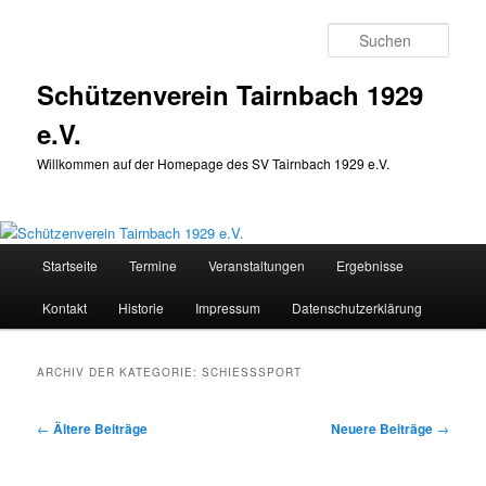
Zum
Zum
Inhalt
sekundären
Such
wechseln
Inhalt
wechseln
Schützenverein Tairnbach 1929
e.V.
Willkommen auf der Homepage des SV Tairnbach 1929 e.V.
Hauptmenü
Startseite
Termine
Veranstaltungen
Ergebnisse
Kontakt
Historie
Impressum
Datenschutzerklärung
ARCHIV DER KATEGORIE:
SCHIESSSPORT
Beitragsnavigation
←
Ältere Beiträge
Neuere Beiträge
→